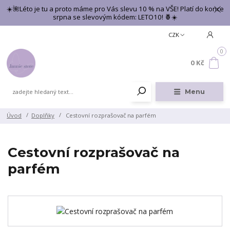
☀️🌺Léto je tu a proto máme pro Vás slevu 10 % na VŠE! Platí do konce
srpna se slevovým kódem: LETO10! 🍍☀️
CZK
0
0 Kč
Menu
Úvod
Doplňky
Cestovní rozprašovač na parfém
Cestovní rozprašovač na
parfém