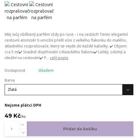
Měj svůj oblíbený parfém vždy po ruce – i na cestách! Tento elegantní
cestovní atomizér ti umožní přelít vůni z velkého flakonku do malého,
skladného rozprašovače, který se vejde do každé kabelky. ✔️ Objem:
cca 5 ml✔️ Snadné doplňování z klasického flakonu✔️ Lehký, odolný a
ideální na cestování✔️ P...
celý popis
Dostupnost
Skladem
Barva
Nejsme plátci DPH
49 Kč
/
ks
Přidat do košíku