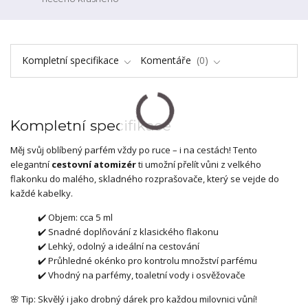
Kompletní specifikace
Komentáře
0
Kompletní specifikace
Měj svůj oblíbený parfém vždy po ruce – i na cestách! Tento
elegantní
cestovní atomizér
ti umožní přelít vůni z velkého
flakonku do malého, skladného rozprašovače, který se vejde do
každé kabelky.
✔️ Objem: cca 5 ml
✔️ Snadné doplňování z klasického flakonu
✔️ Lehký, odolný a ideální na cestování
✔️ Průhledné okénko pro kontrolu množství parfému
✔️ Vhodný na parfémy, toaletní vody i osvěžovače
🌸 Tip: Skvělý i jako drobný dárek pro každou milovnici vůní!