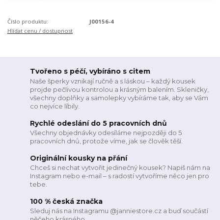
Číslo produktu:
J00156-4
Hlídat cenu / dostupnost
Tvořeno s péčí, vybíráno s citem
Naše šperky vznikají ručně a s láskou – každý kousek
projde pečlivou kontrolou a krásným balením. Skleničky,
všechny doplňky a samolepky vybíráme tak, aby se Vám
co nejvíce líbily.
Rychlé odeslání do 5 pracovních dnů
Všechny objednávky odesíláme nejpozději do 5
pracovních dnů, protože víme, jak se člověk těší.
Originální kousky na přání
Chceš si nechat vytvořit jedinečný kousek? Napiš nám na
Instagram nebo e-mail – s radostí vytvoříme něco jen pro
tebe.
100 % česká značka
Sleduj nás na Instagramu @janniestore.cz a buď součástí
něčeho krásného