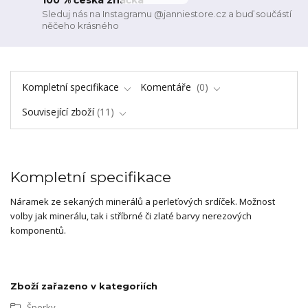
100 % česká značka
Sleduj nás na Instagramu @janniestore.cz a buď součástí
něčeho krásného
Kompletní specifikace
Komentáře
0
Související zboží
11
Kompletní specifikace
Náramek ze sekaných minerálů a perleťových srdíček. Možnost
volby jak minerálu, tak i stříbrné či zlaté barvy nerezových
komponentů.
Zboží zařazeno v kategoriích
Šperky