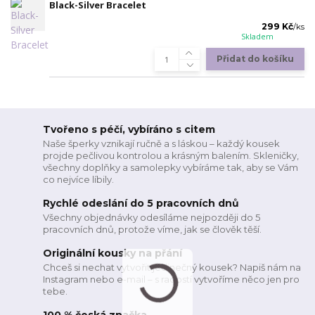
Black-Silver Bracelet
299 Kč
/
ks
Skladem
Přidat do košíku
Tvořeno s péčí, vybíráno s citem
Naše šperky vznikají ručně a s láskou – každý kousek
projde pečlivou kontrolou a krásným balením. Skleničky,
všechny doplňky a samolepky vybíráme tak, aby se Vám
co nejvíce líbily.
Rychlé odeslání do 5 pracovních dnů
Všechny objednávky odesíláme nejpozději do 5
pracovních dnů, protože víme, jak se člověk těší.
Originální kousky na přání
Chceš si nechat vytvořit jedinečný kousek? Napiš nám na
Instagram nebo e-mail – s radostí vytvoříme něco jen pro
tebe.