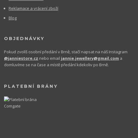
Reklamace a vrácení zboží
Blog
OBJEDNÁVKY
Pokud zvolíš osobní předání v Brně, stačí napsat na náš Instagram
@janniestore.cz
nebo email
jannie.jewellery@gmail.com
a
domluvíme se na čase a místě předání kdekoliv po Brně.
PLATEBNÍ BRÁNY