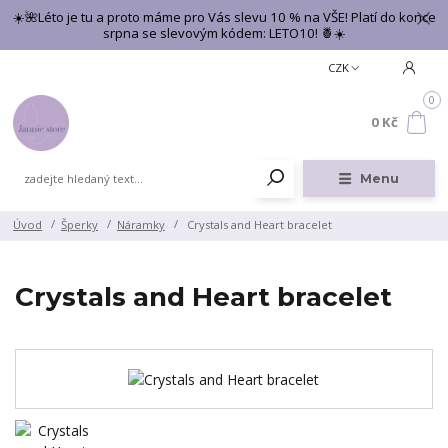
☀️🌺Léto je tu a proto máme pro Vás slevu 10 % na VŠE! Platí do konce
srpna se slevovým kódem: LETO10! 🍍☀️
CZK
0
0 Kč
Menu
Úvod
Šperky
Náramky
Crystals and Heart bracelet
Crystals and Heart bracelet