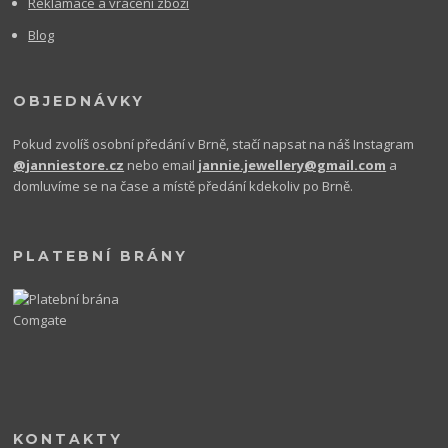
Reklamace a vrácení zboží
Blog
OBJEDNÁVKY
Pokud zvolíš osobní předání v Brně, stačí napsat na náš Instagram
@janniestore.cz
nebo email
jannie.jewellery@gmail.com
a
domluvíme se na čase a místě předání kdekoliv po Brně.
PLATEBNÍ BRÁNY
KONTAKTY