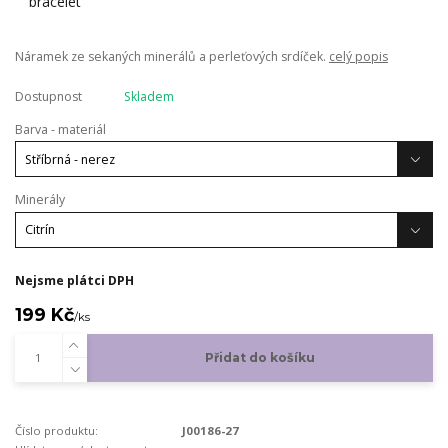
Náramek ze sekaných minerálů a perleťových srdíček.
celý popis
Dostupnost
Skladem
Barva - materiál
Minerály
Nejsme plátci DPH
199 Kč
/
ks
Přidat do košíku
Číslo produktu:
J00186-27