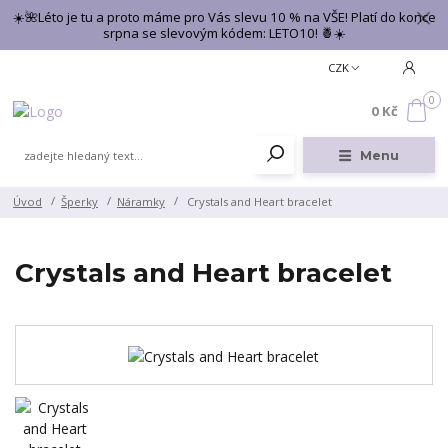
☀️🌺Léto je tu a proto máme pro Vás slevu 10 % na VŠE! Platí do konce
srpna se slevovým kódem: LETO10! 🍍☀️
CZK
0
0 Kč
Menu
Úvod
Šperky
Náramky
Crystals and Heart bracelet
Crystals and Heart bracelet