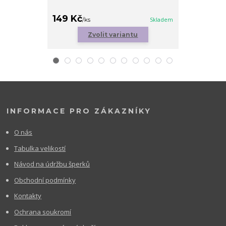
149 Kč
149 Kč
/
ks
Skladem
/
ks
Zvolit variantu
Zv
INFORMACE PRO ZÁKAZNÍKY
O nás
Tabulka velikostí
Návod na údržbu šperků
Obchodní podmínky
Kontakty
Ochrana soukromí