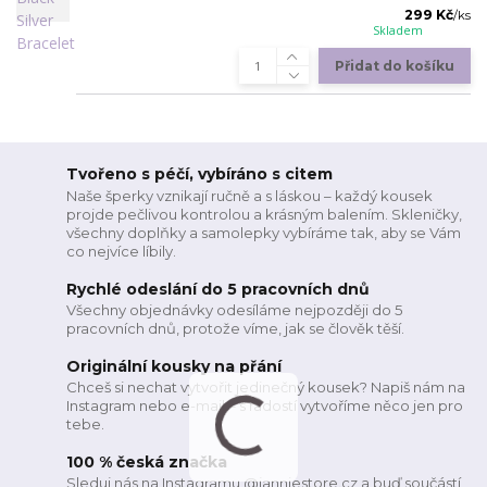
299 Kč
/
ks
Skladem
Přidat do košíku
Tvořeno s péčí, vybíráno s citem
Naše šperky vznikají ručně a s láskou – každý kousek
projde pečlivou kontrolou a krásným balením. Skleničky,
všechny doplňky a samolepky vybíráme tak, aby se Vám
co nejvíce líbily.
Rychlé odeslání do 5 pracovních dnů
Všechny objednávky odesíláme nejpozději do 5
pracovních dnů, protože víme, jak se člověk těší.
Originální kousky na přání
Chceš si nechat vytvořit jedinečný kousek? Napiš nám na
Instagram nebo e-mail – s radostí vytvoříme něco jen pro
tebe.
100 % česká značka
Sleduj nás na Instagramu @janniestore.cz a buď součástí