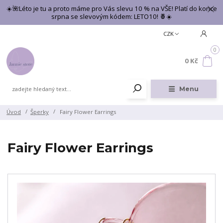
☀️🌺Léto je tu a proto máme pro Vás slevu 10 % na VŠE! Platí do konce
srpna se slevovým kódem: LETO10! 🍍☀️
CZK
0
0 Kč
Menu
Úvod
Šperky
Fairy Flower Earrings
Fairy Flower Earrings