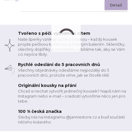
Detail
Tvořeno s péčí, vybíráno s citem
Naše šperky vznikají ručně a s láskou – každý kousek
projde pečlivou kontrolou a krásným balením. Skleničky,
všechny doplňky a samolepky vybíráme tak, aby se Vám
co nejvíce líbily.
Rychlé odeslání do 5 pracovních dnů
Všechny objednávky odesíláme nejpozději do 5
pracovních dnů, protože víme, jak se člověk těší.
Originální kousky na přání
Chceš si nechat vytvořit jedinečný kousek? Napiš nám na
Instagram nebo e-mail – s radostí vytvoříme něco jen pro
tebe.
100 % česká značka
Sleduj nás na Instagramu @janniestore.cz a buď součástí
něčeho krásného