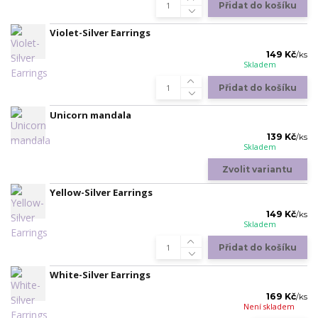
Přidat do košíku
Violet-Silver Earrings
149 Kč
/
ks
Skladem
Přidat do košíku
Unicorn mandala
139 Kč
/
ks
Skladem
Zvolit variantu
Yellow-Silver Earrings
149 Kč
/
ks
Skladem
Přidat do košíku
White-Silver Earrings
169 Kč
/
ks
Není skladem