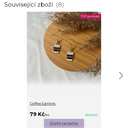
Související zboží
8
TOP produkt
Coffee Earrings
Clouds
cena od
79 Kč
89 Kč
/
ks
Skladem
/
ks
Zvolit variantu
Zv