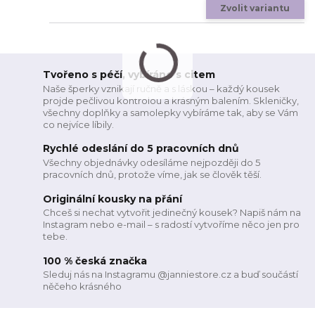
Zvolit variantu
Tvořeno s péčí, vybíráno s citem
Naše šperky vznikají ručně a s láskou – každý kousek
projde pečlivou kontrolou a krásným balením. Skleničky,
všechny doplňky a samolepky vybíráme tak, aby se Vám
co nejvíce líbily.
Rychlé odeslání do 5 pracovních dnů
Všechny objednávky odesíláme nejpozději do 5
pracovních dnů, protože víme, jak se člověk těší.
Originální kousky na přání
Chceš si nechat vytvořit jedinečný kousek? Napiš nám na
Instagram nebo e-mail – s radostí vytvoříme něco jen pro
tebe.
100 % česká značka
Sleduj nás na Instagramu @janniestore.cz a buď součástí
něčeho krásného