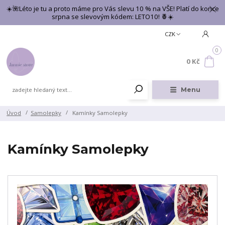
☀️🌺Léto je tu a proto máme pro Vás slevu 10 % na VŠE! Platí do konce
srpna se slevovým kódem: LETO10! 🍍☀️
CZK
0
0 Kč
Menu
Úvod
Samolepky
Kamínky Samolepky
Kamínky Samolepky