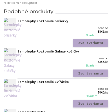
Hlídat cenu / dostupnost
Podobné produkty
Samolepky Roztomilé příšerky
cena od
5 Kč
/
ks
Skladem
Zvolit variantu
Samolepky Roztomilé Galaxy kočičky
cena od
5 Kč
/
ks
Skladem
Zvolit variantu
Samolepky Roztomilá Zvířátka
cena od
5 Kč
/
ks
Skladem
Zvolit variantu