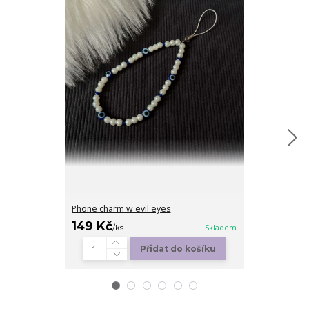
Phone charm w evil eyes
Butterfly Pho
149 Kč
149 Kč
/
ks
Skladem
/
ks
Přidat do košíku
Zv