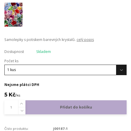
Samolepky s potiskem barevných krystalů.
celý popis
Dostupnost
Skladem
Počet ks
Nejsme plátci DPH
5 Kč
/
ks
Přidat do košíku
Číslo produktu:
J00187-1