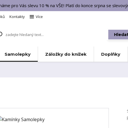
 máme pro Vás slevu 10 % na VŠE! Platí do konce srpna se slevo
bků
Kontakty
Více
Hleda
Samolepky
Záložky do knížek
Doplňky