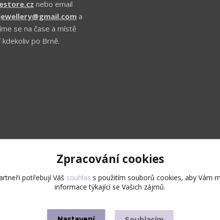
estore.cz
nebo email
.jewellery@gmail.com
a
íme se na čase a místě
 kdekoliv po Brně.
Zpracování cookies
Upravit sběr cookies.
rtneři potřebují Váš
souhlas
s použitím souborů cookies, aby Vám m
informace týkající se Vašich zájmů.
Copyright © 2026 Všechna práva vyhrazena
Nastavení
Souhlasím