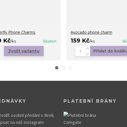
erfly Phone Charms
Avocado phone charm
9 Kč
159 Kč
/
ks
Skladem
/
ks
Sk
Zvolit variantu
Přidat do košík
EDNÁVKY
PLATEBNÍ BRÁNY
volíš osobní předání v Brně,
apsat na náš Instagram