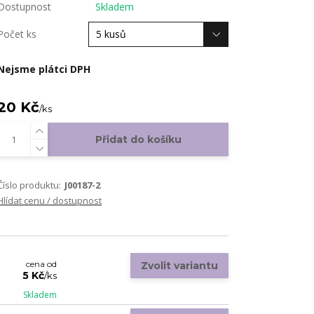
Dostupnost
Skladem
Počet ks
Nejsme plátci DPH
20 Kč
/
ks
Přidat do košíku
Číslo produktu:
J00187-2
Hlídat cenu / dostupnost
cena od
Zvolit variantu
5 Kč
/
ks
Skladem