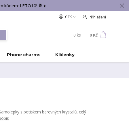
vým kódem: LETO10! 🍍☀️
CZK
Přihlášení
0
ks
za
0 Kč
t
Phone charms
Klíčenky
Samolepky s potiskem barevných krystalů.
celý
popis