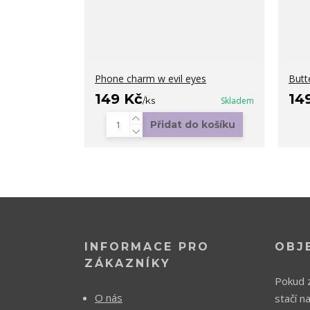
Phone charm w evil eyes
Butt
149 Kč
14
/
ks
Skladem
Přidat do košíku
INFORMACE PRO
OBJ
ZÁKAZNÍKY
Pokud z
O nás
stačí n