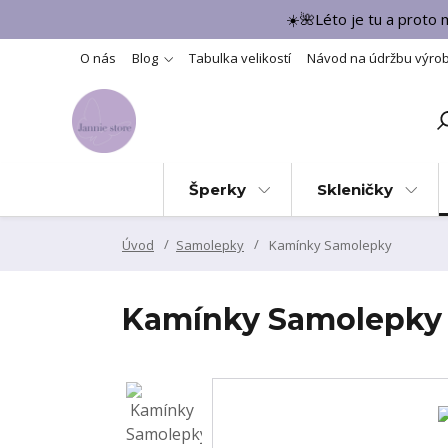
☀️🌺Léto je tu a proto
O nás
Blog
Tabulka velikostí
Návod na údržbu výro
Šperky
Skleničky
Úvod
Samolepky
Kamínky Samolepky
Kamínky Samolepky