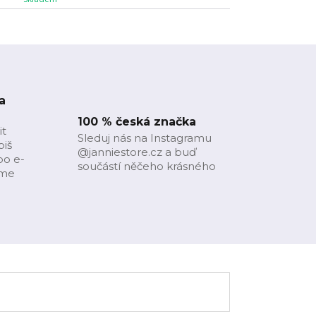
a
100 % česká značka
it
Sleduj nás na Instagramu
piš
@janniestore.cz a buď
bo e-
součástí něčeho krásného
íme