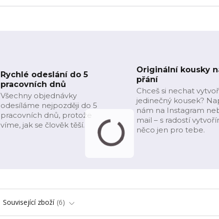
Originální kousky n
Rychlé odeslání do 5
přání
pracovních dnů
Chceš si nechat vytvoř
Všechny objednávky
jedinečný kousek? Na
odesíláme nejpozději do 5
nám na Instagram ne
pracovních dnů, protože
mail – s radostí vytvoř
víme, jak se člověk těší.
něco jen pro tebe.
Související zboží
6