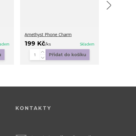
Amethyst Phone Charm
Black Cat
199 Kč
299 Kč
ladem
/
ks
Skladem
/
k
u
Přidat do košíku
KONTAKTY