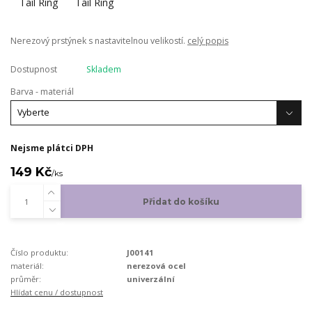
Nerezový prstýnek s nastavitelnou velikostí.
celý popis
Dostupnost
Skladem
Barva - materiál
Nejsme plátci DPH
149 Kč
/
ks
Přidat do košíku
Číslo produktu:
J00141
materiál:
nerezová ocel
průměr:
univerzální
Hlídat cenu / dostupnost