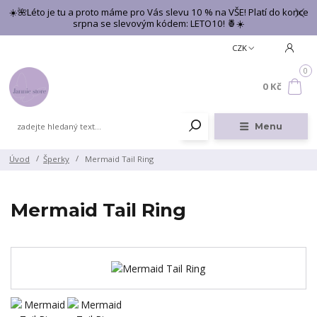
☀️🌺Léto je tu a proto máme pro Vás slevu 10 % na VŠE! Platí do konce
srpna se slevovým kódem: LETO10! 🍍☀️
CZK
0
0 Kč
Menu
Úvod
Šperky
Mermaid Tail Ring
Mermaid Tail Ring