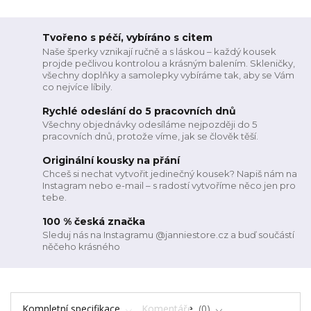
Tvořeno s péčí, vybíráno s citem
Naše šperky vznikají ručně a s láskou – každý kousek
projde pečlivou kontrolou a krásným balením. Skleničky,
všechny doplňky a samolepky vybíráme tak, aby se Vám
co nejvíce líbily.
Rychlé odeslání do 5 pracovních dnů
Všechny objednávky odesíláme nejpozději do 5
pracovních dnů, protože víme, jak se člověk těší.
Originální kousky na přání
Chceš si nechat vytvořit jedinečný kousek? Napiš nám na
Instagram nebo e-mail – s radostí vytvoříme něco jen pro
tebe.
100 % česká značka
Sleduj nás na Instagramu @janniestore.cz a buď součástí
něčeho krásného
Kompletní specifikace
Komentáře
0