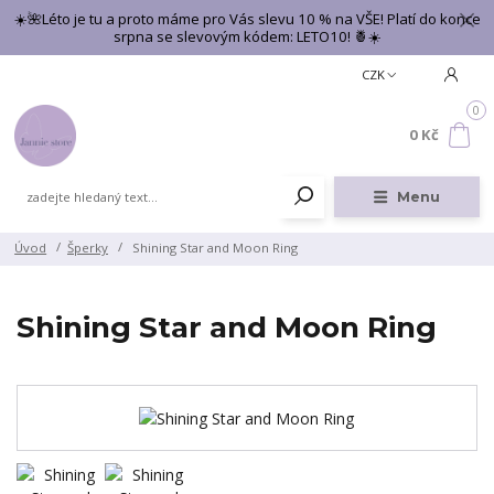
☀️🌺Léto je tu a proto máme pro Vás slevu 10 % na VŠE! Platí do konce
srpna se slevovým kódem: LETO10! 🍍☀️
CZK
0
0 Kč
Menu
Úvod
Šperky
Shining Star and Moon Ring
Shining Star and Moon Ring