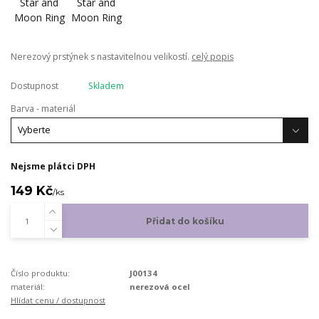
Nerezový prstýnek s nastavitelnou velikostí.
celý popis
Dostupnost
Skladem
Barva - materiál
Nejsme plátci DPH
149 Kč
/
ks
Přidat do košíku
Číslo produktu:
J00134
materiál:
nerezová ocel
Hlídat cenu / dostupnost