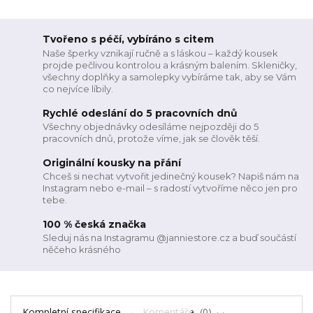
Tvořeno s péčí, vybíráno s citem
Naše šperky vznikají ručně a s láskou – každý kousek
projde pečlivou kontrolou a krásným balením. Skleničky,
všechny doplňky a samolepky vybíráme tak, aby se Vám
co nejvíce líbily.
Rychlé odeslání do 5 pracovních dnů
Všechny objednávky odesíláme nejpozději do 5
pracovních dnů, protože víme, jak se člověk těší.
Originální kousky na přání
Chceš si nechat vytvořit jedinečný kousek? Napiš nám na
Instagram nebo e-mail – s radostí vytvoříme něco jen pro
tebe.
100 % česká značka
Sleduj nás na Instagramu @janniestore.cz a buď součástí
něčeho krásného
Kompletní specifikace
Komentáře
0