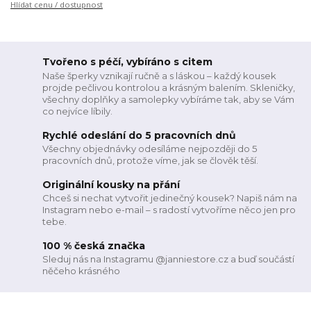
Hlídat cenu / dostupnost
Tvořeno s péčí, vybíráno s citem
Naše šperky vznikají ručně a s láskou – každý kousek
projde pečlivou kontrolou a krásným balením. Skleničky,
všechny doplňky a samolepky vybíráme tak, aby se Vám
co nejvíce líbily.
Rychlé odeslání do 5 pracovních dnů
Všechny objednávky odesíláme nejpozději do 5
pracovních dnů, protože víme, jak se člověk těší.
Originální kousky na přání
Chceš si nechat vytvořit jedinečný kousek? Napiš nám na
Instagram nebo e-mail – s radostí vytvoříme něco jen pro
tebe.
100 % česká značka
Sleduj nás na Instagramu @janniestore.cz a buď součástí
něčeho krásného