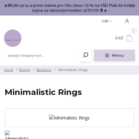
☀️🌺Léto je tu a proto máme pro Vás slevu 10 % na VŠE! Platí do konce
srpna se slevovým kódem: LETO10! 🍍☀️
CZK
0
0 Kč
Menu
Úvod
Šperky
Náušnice
Minimalistic Rings
Minimalistic Rings