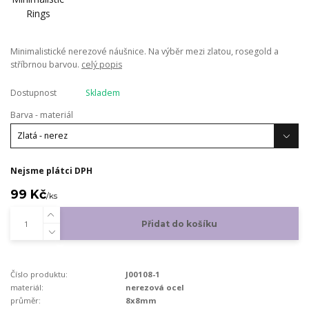
Minimalistické nerezové náušnice. Na výběr mezi zlatou, rosegold a
stříbrnou barvou.
celý popis
Dostupnost
Skladem
Barva - materiál
Nejsme plátci DPH
99 Kč
/
ks
Přidat do košíku
Číslo produktu:
J00108-1
materiál:
nerezová ocel
průměr:
8x8mm