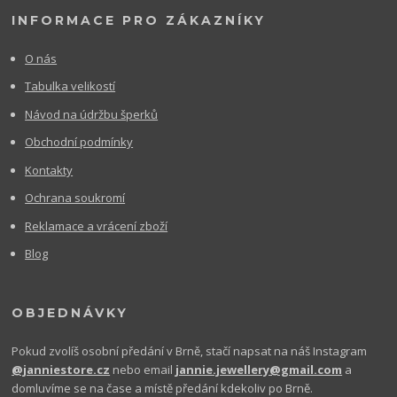
INFORMACE PRO ZÁKAZNÍKY
O nás
Tabulka velikostí
Návod na údržbu šperků
Obchodní podmínky
Kontakty
Ochrana soukromí
Reklamace a vrácení zboží
Blog
OBJEDNÁVKY
Pokud zvolíš osobní předání v Brně, stačí napsat na náš Instagram
@janniestore.cz
nebo email
jannie.jewellery@gmail.com
a
domluvíme se na čase a místě předání kdekoliv po Brně.