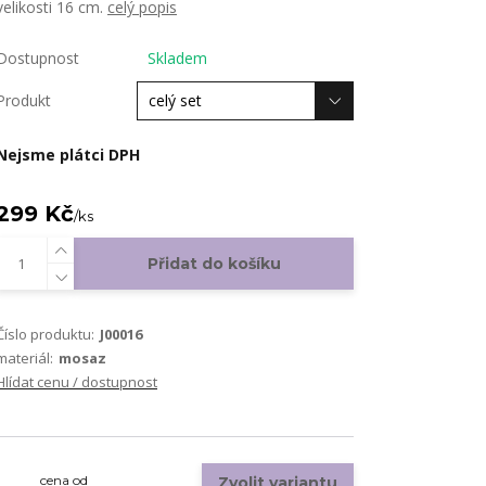
velikosti 16 cm.
celý popis
Dostupnost
Skladem
Produkt
Nejsme plátci DPH
299 Kč
/
ks
Přidat do košíku
Číslo produktu:
J00016
materiál:
mosaz
Hlídat cenu / dostupnost
cena od
Zvolit variantu