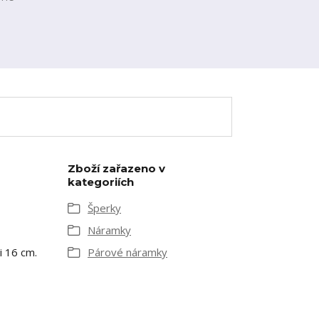
Zboží zařazeno v
kategoriích
Šperky
Náramky
i 16 cm.
Párové náramky