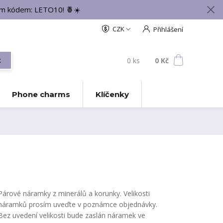
vým kódem: LETO10! 🍍☀️
CZK
Přihlášení
0
ks
za
0 Kč
t
Phone charms
Klíčenky
Párové náramky z minerálů a korunky. Velikosti
náramků prosím uveďte v poznámce objednávky.
Bez uvedení velikosti bude zaslán náramek ve