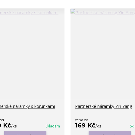
nerské náramky s korunkami
Partnerské náramky Yin Yang
 od
cena od
9 Kč
169 Kč
/
ks
Skladem
/
ks
Sk