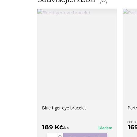
Blue tiger eye bracelet
Part
cena
189 Kč
16
/
ks
Skladem