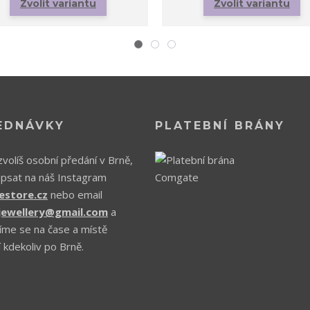
Zvolit variantu
Zvolit variantu
EDNÁVKY
PLATEBNÍ BRÁNY
volíš osobní předání v Brně,
apsat na náš Instagram
estore.cz
nebo email
.jewellery@gmail.com
a
íme se na čase a místě
 kdekoliv po Brně.