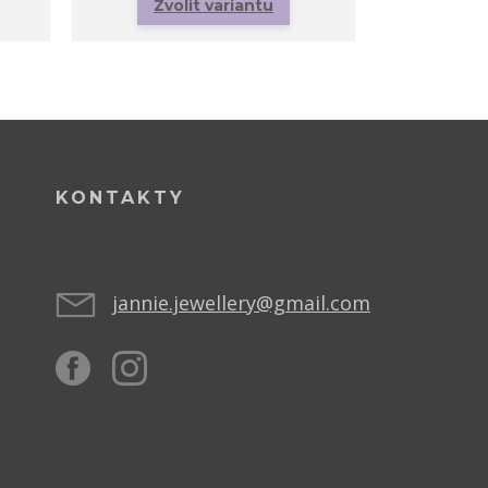
Zvolit variantu
Zvo
KONTAKTY
jannie.jewellery@gmail.com