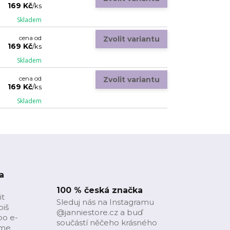
169 Kč
/
ks
Skladem
cena od
Zvolit variantu
169 Kč
/
ks
Skladem
cena od
Zvolit variantu
169 Kč
/
ks
Skladem
a
100 % česká značka
it
Sleduj nás na Instagramu
piš
@janniestore.cz a buď
bo e-
součástí něčeho krásného
íme