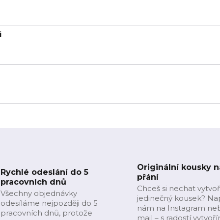
i
Originální kousky n
Rychlé odeslání do 5
přání
pracovních dnů
Chceš si nechat vytvoř
Všechny objednávky
jedinečný kousek? Na
odesíláme nejpozději do 5
nám na Instagram ne
pracovních dnů, protože
mail – s radostí vytvoř