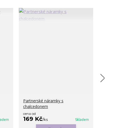
Partnerské náramky s
Mineral brace
chalcedonem
cena od
cena od
169 Kč
99 Kč
ladem
/
ks
Skladem
/
ks