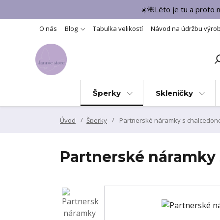
☀️🌺Léto je tu a proto
O nás
Blog
Tabulka velikostí
Návod na údržbu výro
Šperky
Skleničky
Úvod
Šperky
Partnerské náramky s chalcedon
Partnerské náramky