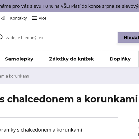
 máme pro Vás slevu 10 % na VŠE! Platí do konce srpna se slevo
bků
Kontakty
Více
Hleda
Samolepky
Záložky do knížek
Doplňky
em a korunkami
 s chalcedonem a korunkami