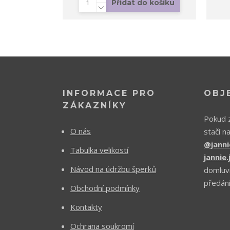
Přidat do košíku
INFORMACE PRO
OBJ
ZÁKAZNÍKY
Pokud z
O nás
stačí n
@janni
Tabulka velikostí
jannie
Návod na údržbu šperků
domluv
předání
Obchodní podmínky
Kontakty
Ochrana soukromí