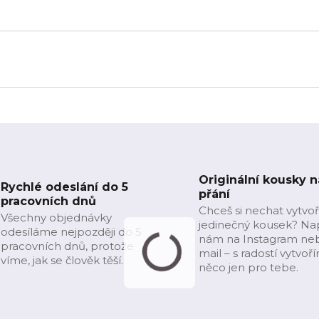
Originální kousky n
Rychlé odeslání do 5
přání
pracovních dnů
Chceš si nechat vytvoř
Všechny objednávky
jedinečný kousek? Na
odesíláme nejpozději do 5
nám na Instagram ne
pracovních dnů, protože
mail – s radostí vytvoř
víme, jak se člověk těší.
něco jen pro tebe.