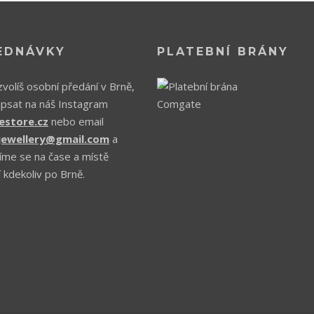
EDNÁVKY
PLATEBNÍ BRÁNY
volíš osobní předání v Brně,
apsat na náš Instagram
estore.cz
nebo email
.jewellery@gmail.com
a
íme se na čase a místě
 kdekoliv po Brně.