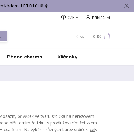
vým kódem: LETO10! 🍍☀️
CZK
Přihlášení
0
ks
za
0 Kč
t
Phone charms
Klíčenky
Mosazný přívěšek ve tvaru srdíčka na nerezovém
nebo bižuterním řetízku, s prodlužovacím řetízkem
(+ cca 5 cm) Na výběr z různých barev srdíček.
celý