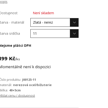
popis
Dostupnost
Není skladem
Barva - materiál
Barva srdíčka
Nejsme plátci DPH
199 Kč
/
ks
Momentálně není k dispozici
Číslo produktu:
J00125-11
materiál:
nerezová ocel/bižuterie
délka:
40+5cm
Hlídat cenu / dostupnost