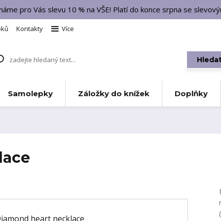
 máme pro Vás slevu 10 % na VŠE! Platí do konce srpna se slevo
bků
Kontakty
Více
Hleda
Samolepky
Záložky do knížek
Doplňky
lace