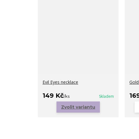
Evil Eyes necklace
Gold
149 Kč
16
/
ks
Skladem
Zvolit variantu