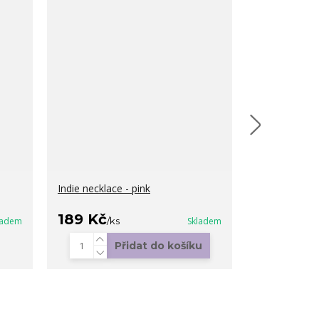
Indie necklace - pink
Evelina
189 Kč
199 Kč
ladem
/
ks
Skladem
/
ks
Přidat do košíku
Zvo