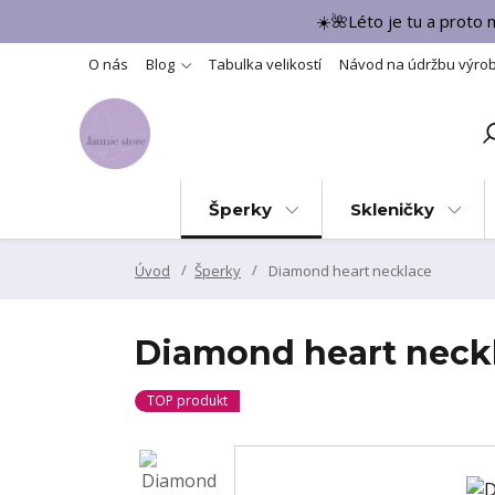
☀️🌺Léto je tu a proto
O nás
Blog
Tabulka velikostí
Návod na údržbu výro
Šperky
Skleničky
Úvod
Šperky
Diamond heart necklace
Diamond heart neck
TOP produkt