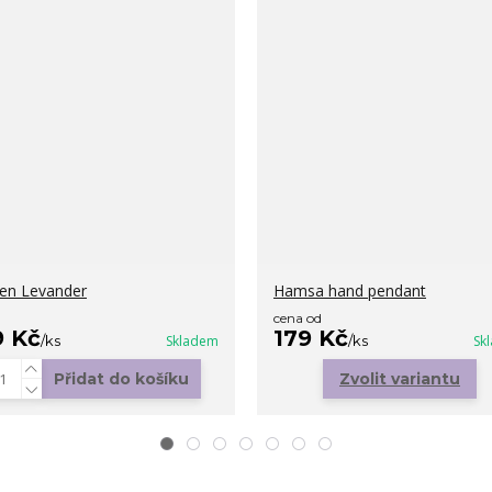
en Levander
Hamsa hand pendant
cena od
9 Kč
179 Kč
/
ks
Skladem
/
ks
Sk
Přidat do košíku
Zvolit variantu