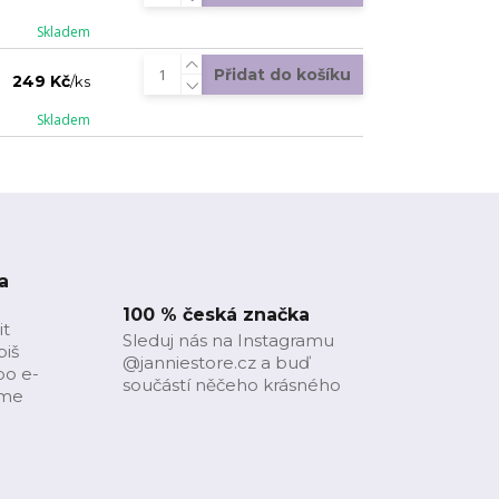
Skladem
Přidat do košíku
249 Kč
/
ks
Skladem
a
100 % česká značka
it
Sleduj nás na Instagramu
piš
@janniestore.cz a buď
bo e-
součástí něčeho krásného
íme