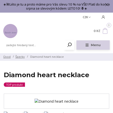
☀️🌺Léto je tu a proto máme pro Vás slevu 10 % na VŠE! Platí do konce
srpna se slevovým kódem: LETO10! 🍍☀️
CZK
0
0 Kč
Menu
Úvod
Šperky
Diamond heart necklace
Diamond heart necklace
TOP produkt