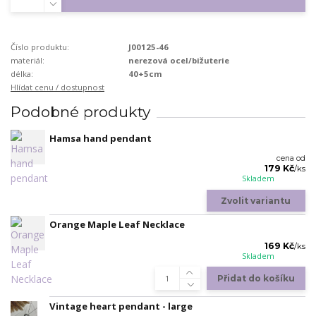
Číslo produktu:
J00125-46
materiál:
nerezová ocel/bižuterie
délka:
40+5cm
Hlídat cenu / dostupnost
Podobné produkty
Hamsa hand pendant
cena od
179 Kč
/
ks
Skladem
Zvolit variantu
Orange Maple Leaf Necklace
169 Kč
/
ks
Skladem
Přidat do košíku
Vintage heart pendant - large