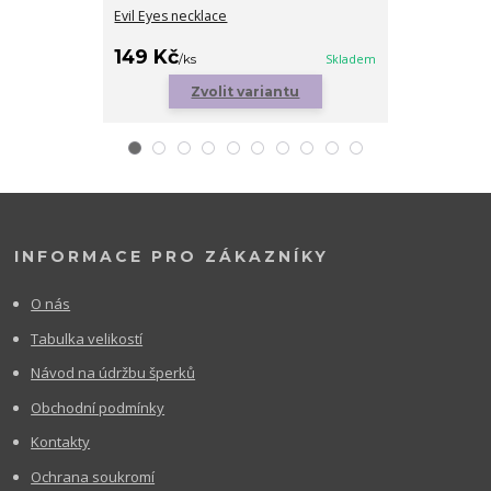
Evil Eyes necklace
Golden Levan
169 Kč
149 Kč
/
ks
/
ks
Skladem
Zvolit variantu
INFORMACE PRO ZÁKAZNÍKY
O nás
Tabulka velikostí
Návod na údržbu šperků
Obchodní podmínky
Kontakty
Ochrana soukromí