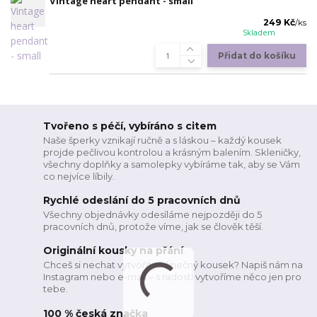
Vintage heart pendant - small
249 Kč
/
ks
Skladem
Přidat do košíku
Tvořeno s péčí, vybíráno s citem
Naše šperky vznikají ručně a s láskou – každý kousek
projde pečlivou kontrolou a krásným balením. Skleničky,
všechny doplňky a samolepky vybíráme tak, aby se Vám
co nejvíce líbily.
Rychlé odeslání do 5 pracovních dnů
Všechny objednávky odesíláme nejpozději do 5
pracovních dnů, protože víme, jak se člověk těší.
Originální kousky na přání
Chceš si nechat vytvořit jedinečný kousek? Napiš nám na
Instagram nebo e-mail – s radostí vytvoříme něco jen pro
tebe.
100 % česká značka