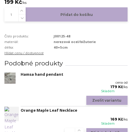
199 Kč
/
ks
Přidat do košíku
Číslo produktu:
J00125-48
materiál:
nerezová ocel/bižuterie
délka:
40+5cm
Hlídat cenu / dostupnost
Podobné produkty
Hamsa hand pendant
cena od
179 Kč
/
ks
Skladem
Zvolit variantu
Orange Maple Leaf Necklace
169 Kč
/
ks
Skladem