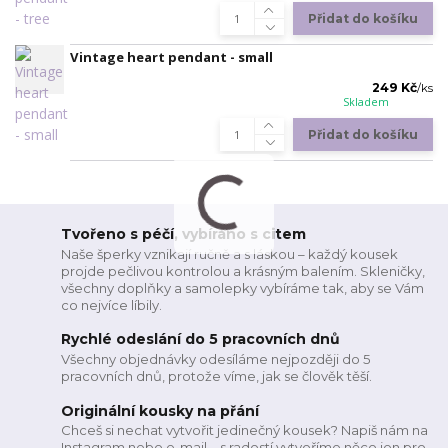
Přidat do košíku
Vintage heart pendant - small
249 Kč
/
ks
Skladem
Přidat do košíku
Tvořeno s péčí, vybíráno s citem
Naše šperky vznikají ručně a s láskou – každý kousek
projde pečlivou kontrolou a krásným balením. Skleničky,
všechny doplňky a samolepky vybíráme tak, aby se Vám
co nejvíce líbily.
Rychlé odeslání do 5 pracovních dnů
Všechny objednávky odesíláme nejpozději do 5
pracovních dnů, protože víme, jak se člověk těší.
Originální kousky na přání
Chceš si nechat vytvořit jedinečný kousek? Napiš nám na
Instagram nebo e-mail – s radostí vytvoříme něco jen pro