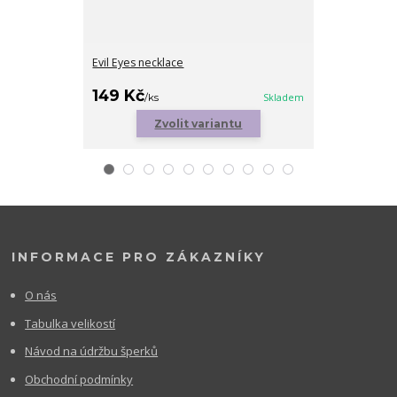
Evil Eyes necklace
Golden Levan
169 Kč
149 Kč
/
ks
/
ks
Skladem
Zvolit variantu
INFORMACE PRO ZÁKAZNÍKY
O nás
Tabulka velikostí
Návod na údržbu šperků
Obchodní podmínky