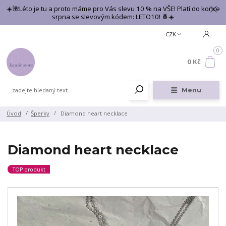
☀️🌺Léto je tu a proto máme pro Vás slevu 10 % na VŠE! Platí do konce
srpna se slevovým kódem: LETO10! 🍍☀️
CZK
0
0 Kč
Menu
Úvod
Šperky
Diamond heart necklace
Diamond heart necklace
TOP produkt