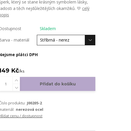
šperk, který se stane krásným symbolem lásky,
radosti a těch nejdůležitějších okamžiků. 💛
celý
popis
Dostupnost
Skladem
Barva - materiál
Nejsme plátci DPH
149 Kč
/
ks
Přidat do košíku
Číslo produktu:
J00205-2
materiál:
nerezová ocel
Hlídat cenu / dostupnost