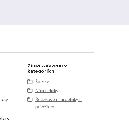
Zboží zařazeno v
kategoriích
Šperky
Náhrdelníky
ický
Řetízkové náhrdelníky s
přívěškem
který