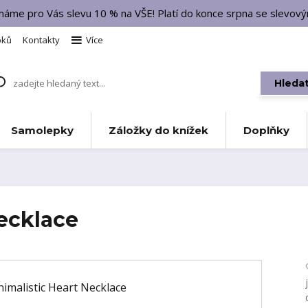
 máme pro Vás slevu 10 % na VŠE! Platí do konce srpna se slevo
bků
Kontakty
Více
Hleda
Samolepky
Záložky do knížek
Doplňky
ecklace