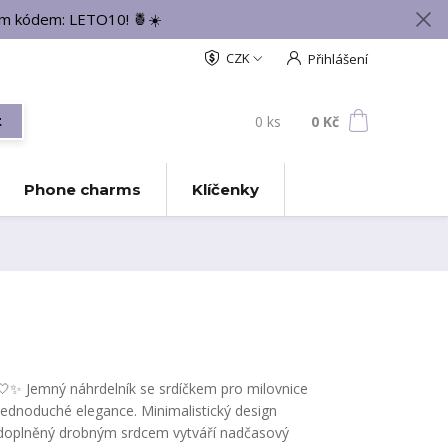
vým kódem: LETO10! 🍍☀️
CZK
Přihlášení
0
ks
za
0 Kč
t
Phone charms
Klíčenky
🤍✨ Jemný náhrdelník se srdíčkem pro milovnice
jednoduché elegance. Minimalistický design
doplněný drobným srdcem vytváří nadčasový