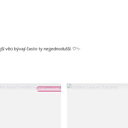
jší věci bývají často ty nejjednodušší. 🤍✨
TOP produkt