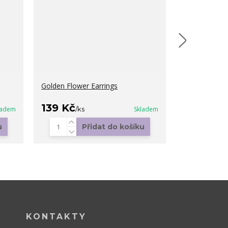
Golden Flower Earrings
Luna Bracele
139 Kč
249 Kč
ladem
/
ks
Skladem
/
k
u
Přidat do košíku
KONTAKTY