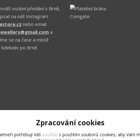
volíš osobní předání v Brně,
apsat na náš Instagram
estore.cz
nebo email
.jewellery@gmail.com
a
íme se na čase a místě
 kdekoliv po Brně.
Zpracování cookies
Upravit sběr cookies.
rtneři potřebují Váš
souhlas
s použitím souborů cookies, aby Vám m