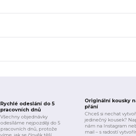
Originální kousky n
Rychlé odeslání do 5
přání
pracovních dnů
Chceš si nechat vytvoř
Všechny objednávky
jedinečný kousek? Na
odesíláme nejpozději do 5
nám na Instagram ne
pracovních dnů, protože
mail – s radostí vytvoř
víme, jak se člověk těší.