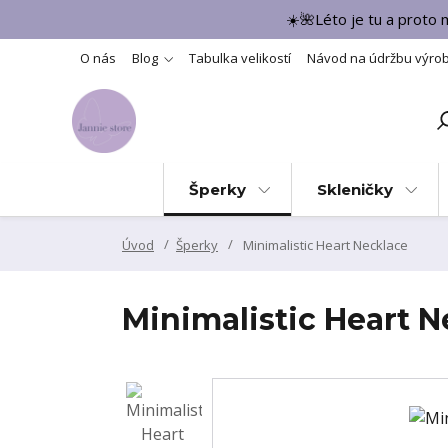
☀️🌺Léto je tu a proto
O nás
Blog
Tabulka velikostí
Návod na údržbu výro
Šperky
Skleničky
Úvod
Šperky
Minimalistic Heart Necklace
Minimalistic Heart N