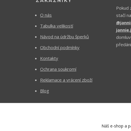
ZÁKAZNÍKY
Pokud z
O nás
stačí n
@janni
Tabulka velikostí
jannie
Návod na údržbu šperků
domluv
předání
Obchodní podmínky
Kontakty
Ochrana soukromí
Reklamace a vrácení zboží
Blog
Náš e-shop a pa