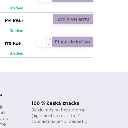
Skladem
Zvolit variantu
199 Kč
/
ks
Skladem
Přidat do košíku
179 Kč
/
ks
Skladem
a
100 % česká značka
it
Sleduj nás na Instagramu
piš
@janniestore.cz a buď
bo e-
součástí něčeho krásného
íme