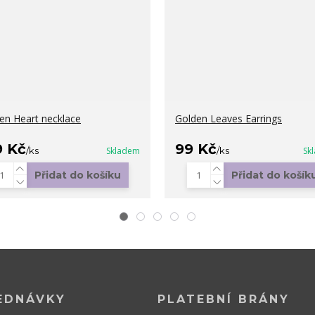
en Heart necklace
Golden Leaves Earrings
9 Kč
99 Kč
/
ks
Skladem
/
ks
Sk
Přidat do košíku
Přidat do košík
EDNÁVKY
PLATEBNÍ BRÁNY