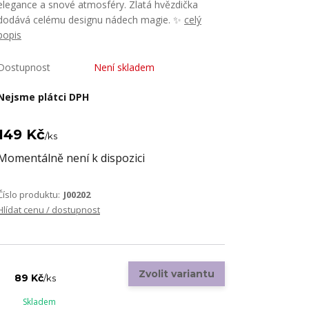
elegance a snové atmosféry. Zlatá hvězdička
dodává celému designu nádech magie. ✨
celý
popis
Dostupnost
Není skladem
Nejsme plátci DPH
149 Kč
/
ks
Momentálně není k dispozici
Číslo produktu:
J00202
Hlídat cenu / dostupnost
Zvolit variantu
89 Kč
/
ks
Skladem