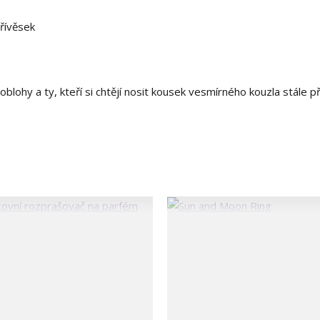
řívěsek
lohy a ty, kteří si chtějí nosit kousek vesmírného kouzla stále př