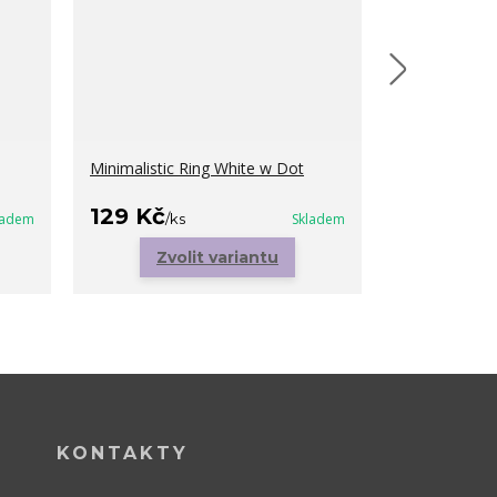
Minimalistic Ring White w Dot
Samolepky W
cena od
129 Kč
5 Kč
ladem
/
ks
Skladem
/
ks
Zvolit variantu
Zvo
KONTAKTY