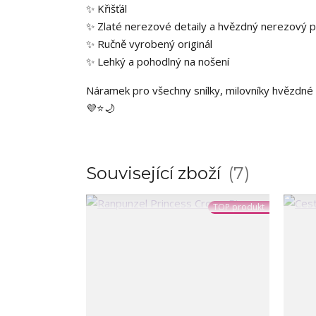
✨ Křišťál
✨ Zlaté nerezové detaily a hvězdný nerezový p
✨ Ručně vyrobený originál
✨ Lehký a pohodlný na nošení
Náramek pro všechny snílky, milovníky hvězdné ob
💜⭐🌙
Související zboží
7
TOP produkt