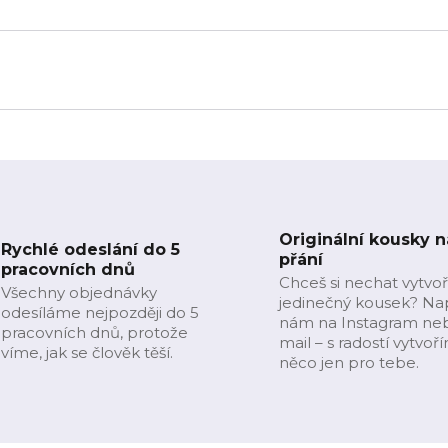
Originální kousky n
Rychlé odeslání do 5
přání
pracovních dnů
Chceš si nechat vytvoř
Všechny objednávky
jedinečný kousek? Na
odesíláme nejpozději do 5
nám na Instagram ne
pracovních dnů, protože
mail – s radostí vytvoř
víme, jak se člověk těší.
něco jen pro tebe.