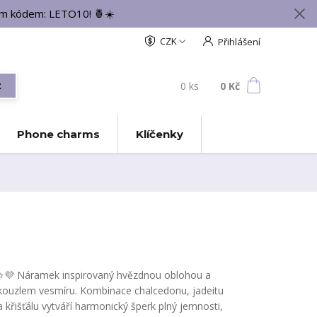
vým kódem: LETO10! 🍍☀️
CZK
Přihlášení
0
ks
za
0 Kč
t
Phone charms
Klíčenky
⭐💜 Náramek inspirovaný hvězdnou oblohou a
kouzlem vesmíru. Kombinace chalcedonu, jadeitu
a křišťálu vytváří harmonický šperk plný jemnosti,