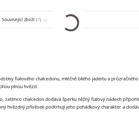
Související zboží
7
tíny fialového chalcedonu, mléčně bílého jadeitu a průzračného k
ohou plnou hvězd.
tlo, zatímco chalcedon dodává šperku něžný fialový nádech připomín
obný hvězdný přívěsek podtrhují jeho pohádkový charakter a dodáv