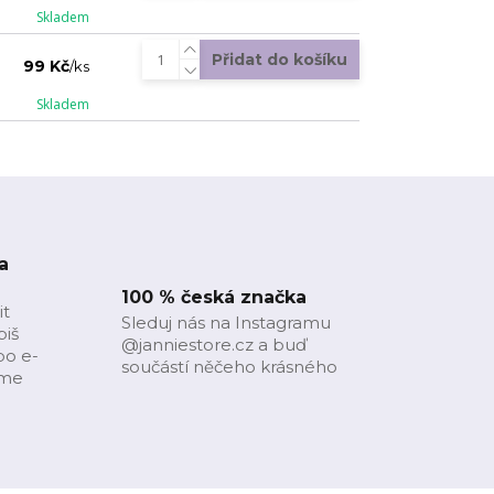
Skladem
Přidat do košíku
99 Kč
/
ks
Skladem
a
100 % česká značka
it
Sleduj nás na Instagramu
piš
@janniestore.cz a buď
bo e-
součástí něčeho krásného
íme