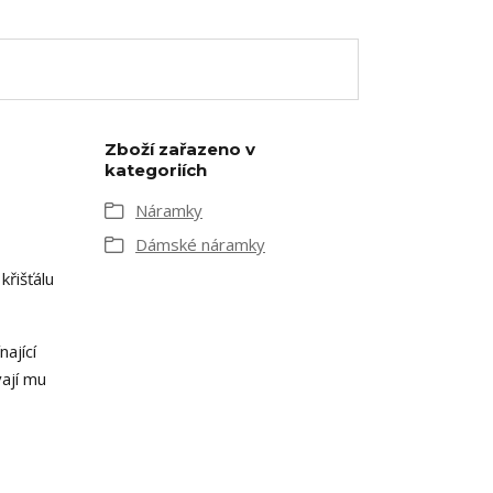
Zboží zařazeno v
kategoriích
Náramky
Dámské náramky
řišťálu
ající
ají mu