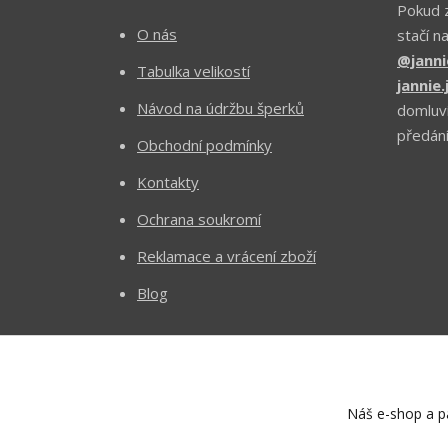
Pokud z
O nás
stačí n
@janni
Tabulka velikostí
jannie
Návod na údržbu šperků
domluv
předání
Obchodní podmínky
Kontakty
Ochrana soukromí
Reklamace a vrácení zboží
Blog
Náš e-shop a pa