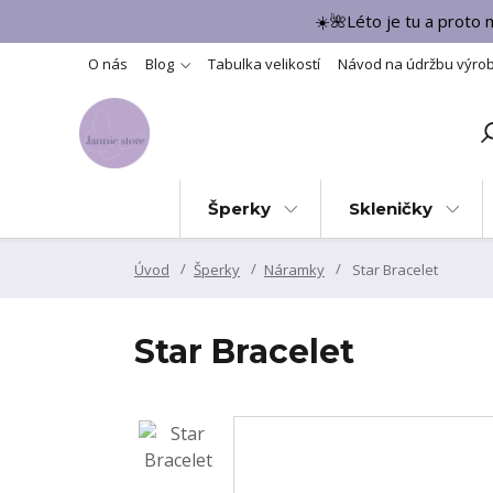
☀️🌺Léto je tu a proto
O nás
Blog
Tabulka velikostí
Návod na údržbu výro
Šperky
Skleničky
Úvod
Šperky
Náramky
Star Bracelet
Star Bracelet