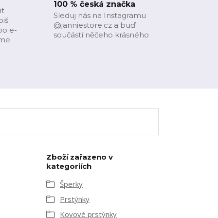
100 % česká značka
it
Sleduj nás na Instagramu
piš
@janniestore.cz a buď
bo e-
součástí něčeho krásného
íme
Zboží zařazeno v
kategoriích
Šperky
Prstýnky
Kovové prstýnky