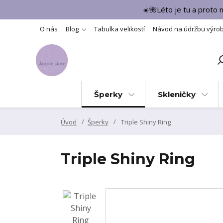
☀️🌺Léto je tu a proto
O nás
Blog
Tabulka velikostí
Návod na údržbu výro
Šperky
Skleničky
Úvod
Šperky
Triple Shiny Ring
Triple Shiny Ring