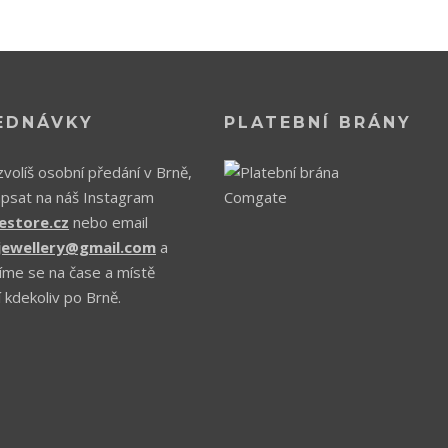
EDNÁVKY
PLATEBNÍ BRÁNY
volíš osobní předání v Brně,
apsat na náš Instagram
estore.cz
nebo email
.jewellery@gmail.com
a
íme se na čase a místě
 kdekoliv po Brně.