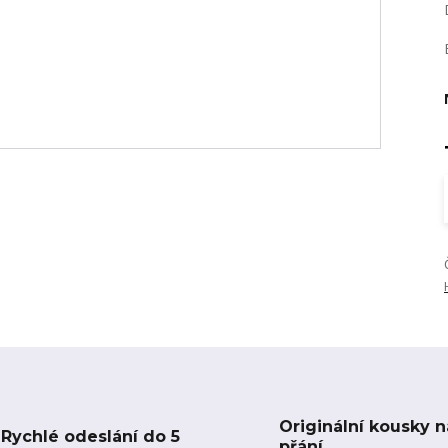
Originální kousky n
Rychlé odeslání do 5
přání