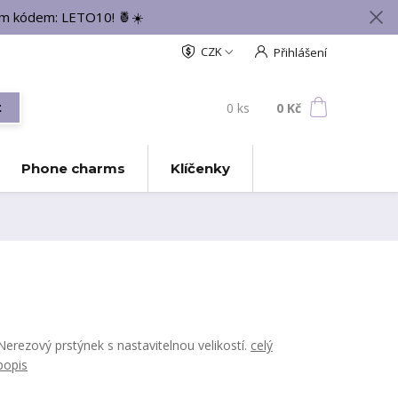
vým kódem: LETO10! 🍍☀️
CZK
Přihlášení
0
ks
za
0 Kč
t
Phone charms
Klíčenky
Nerezový prstýnek s nastavitelnou velikostí.
celý
popis