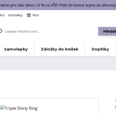
 máme pro Vás slevu 10 % na VŠE! Platí do konce srpna se slevo
bků
Kontakty
Více
Hleda
Samolepky
Záložky do knížek
Doplňky