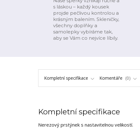
Naše šperky vznikají ručně a
s láskou – každý kousek
projde pečlivou kontrolou a
krásným balením. Skleničky,
všechny doplňky a
samolepky vybíráme tak,
aby se Vám co nejvíce líbily.
Kompletní specifikace
Komentáře
0
Kompletní specifikace
Nerezový prstýnek s nastavitelnou velikostí.