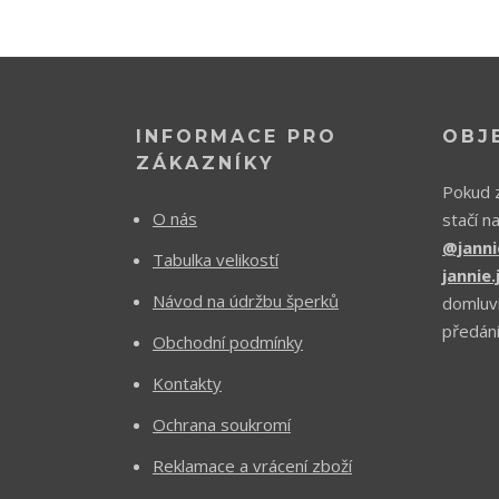
INFORMACE PRO
OBJ
ZÁKAZNÍKY
Pokud z
O nás
stačí n
@janni
Tabulka velikostí
jannie
Návod na údržbu šperků
domluv
předání
Obchodní podmínky
Kontakty
Ochrana soukromí
Reklamace a vrácení zboží