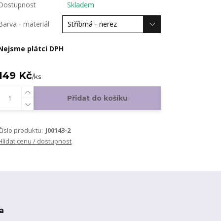
Dostupnost
Skladem
Barva - materiál
Nejsme plátci DPH
149 Kč
/
ks
Přidat do košíku
Číslo produktu:
J00143-2
Hlídat cenu / dostupnost
a