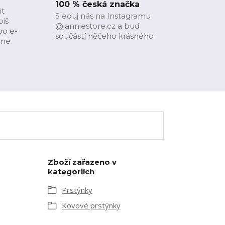
100 % česká značka
it
Sleduj nás na Instagramu
piš
@janniestore.cz a buď
bo e-
součástí něčeho krásného
íme
Zboží zařazeno v
kategoriích
Prstýnky
Kovové prstýnky