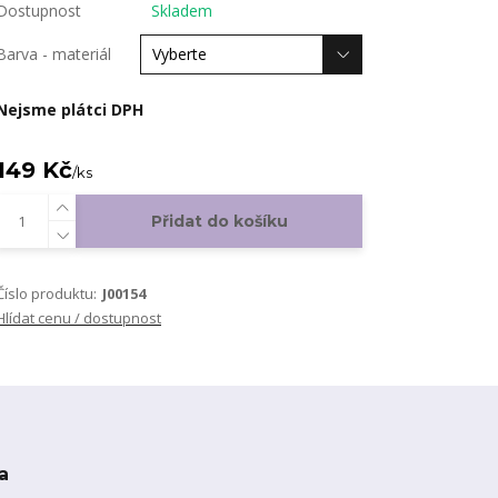
Dostupnost
Skladem
Barva - materiál
Nejsme plátci DPH
149 Kč
/
ks
Přidat do košíku
Číslo produktu:
J00154
Hlídat cenu / dostupnost
a