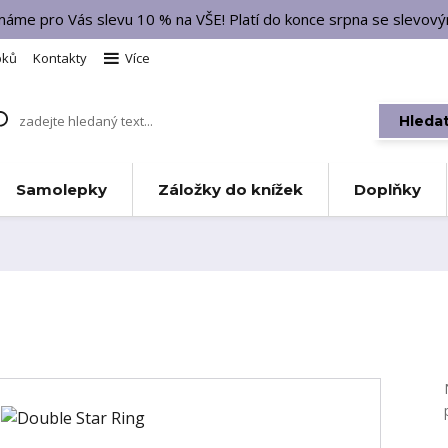
 máme pro Vás slevu 10 % na VŠE! Platí do konce srpna se slevo
bků
Kontakty
Více
Hleda
Samolepky
Záložky do knížek
Doplňky