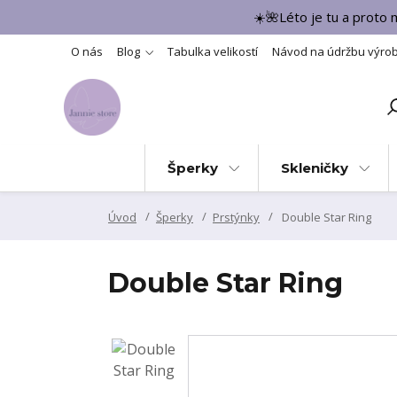
☀️🌺Léto je tu a proto
O nás
Blog
Tabulka velikostí
Návod na údržbu výro
Šperky
Skleničky
Úvod
Šperky
Prstýnky
Double Star Ring
Double Star Ring