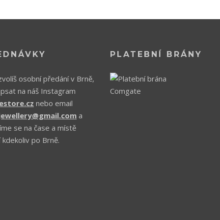
EDNÁVKY
PLATEBNÍ BRÁNY
volíš osobní předání v Brně,
apsat na náš Instagram
estore.cz
nebo email
.jewellery@gmail.com
a
íme se na čase a místě
 kdekoliv po Brně.