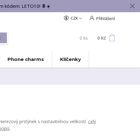
vým kódem: LETO10! 🍍☀️
CZK
Přihlášení
0
ks
za
0 Kč
t
Phone charms
Klíčenky
Nerezový prstýnek s nastavitelnou velikostí.
celý
popis