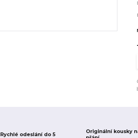
Originální kousky n
Rychlé odeslání do 5
přání