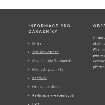
INFORMACE PRO
OBJ
ZÁKAZNÍKY
Pokud z
O nás
stačí n
@janni
Tabulka velikostí
jannie
Návod na údržbu šperků
domluv
předání
Obchodní podmínky
Kontakty
Ochrana soukromí
Reklamace a vrácení zboží
Blog