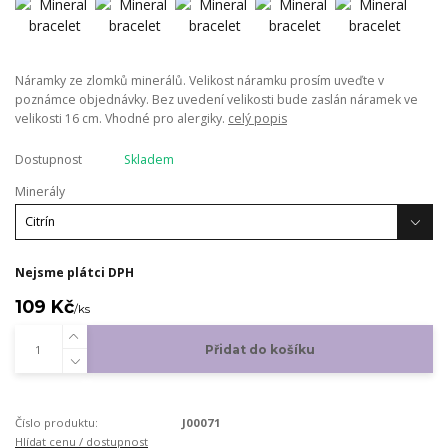
Náramky ze zlomků minerálů. Velikost náramku prosím uveďte v
poznámce objednávky. Bez uvedení velikosti bude zaslán náramek ve
velikosti 16 cm. Vhodné pro alergiky.
celý popis
Dostupnost
Skladem
Minerály
Nejsme plátci DPH
109 Kč
/
ks
Přidat do košíku
Číslo produktu:
J00071
Hlídat cenu / dostupnost