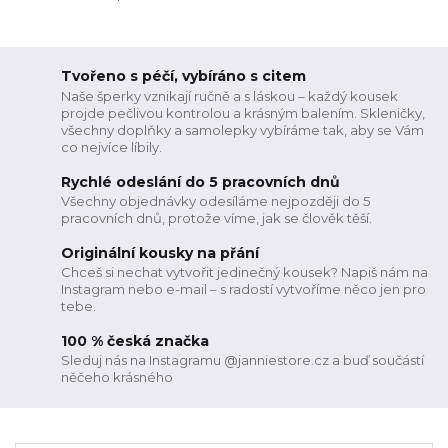
Tvořeno s péčí, vybíráno s citem
Naše šperky vznikají ručně a s láskou – každý kousek
projde pečlivou kontrolou a krásným balením. Skleničky,
všechny doplňky a samolepky vybíráme tak, aby se Vám
co nejvíce líbily.
Rychlé odeslání do 5 pracovních dnů
Všechny objednávky odesíláme nejpozději do 5
pracovních dnů, protože víme, jak se člověk těší.
Originální kousky na přání
Chceš si nechat vytvořit jedinečný kousek? Napiš nám na
Instagram nebo e-mail – s radostí vytvoříme něco jen pro
tebe.
100 % česká značka
Sleduj nás na Instagramu @janniestore.cz a buď součástí
něčeho krásného