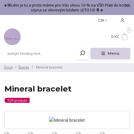
☀️🌺Léto je tu a proto máme pro Vás slevu 10 % na VŠE! Platí do konce
srpna se slevovým kódem: LETO10! 🍍☀️
CZK
0
0 Kč
Menu
Úvod
Šperky
Mineral bracelet
Mineral bracelet
TOP produkt