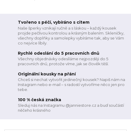
Tvořeno s péčí, vybíráno s citem
Naše šperky vznikají ručně a s láskou – každý kousek
projde pečlivou kontrolou a krásným balením. Skleničky,
všechny doplňky a samolepky vybíráme tak, aby se Vám
co nejvíce líbily.
Rychlé odeslání do 5 pracovních dnů
Všechny objednávky odesíláme nejpozději do 5
pracovních dnů, protože víme, jak se člověk těší.
Originální kousky na přání
Chceš si nechat vytvořit jedinečný kousek? Napiš nám na
Instagram nebo e-mail – s radostí vytvoříme něco jen pro
tebe.
100 % česká značka
Sleduj nás na Instagramu @janniestore.cz a buď součástí
něčeho krásného