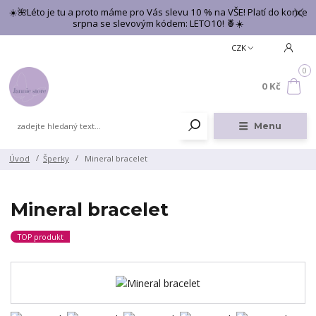
☀️🌺Léto je tu a proto máme pro Vás slevu 10 % na VŠE! Platí do konce
srpna se slevovým kódem: LETO10! 🍍☀️
CZK
0
0 Kč
Menu
Úvod
Šperky
Mineral bracelet
Mineral bracelet
TOP produkt